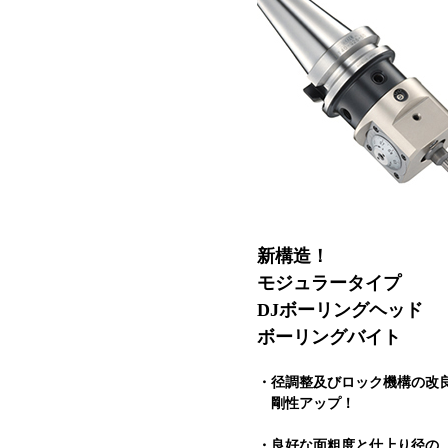
新構造！
モジュラータイプ
DJボーリングヘッド
ボーリングバイト
・径調整及びロック機構の改
剛性アップ！
・良好な面粗度と仕上り径の