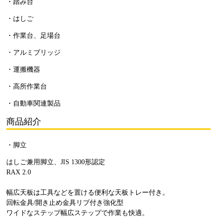
・踏み台
・はしご
・作業台、足場台
・アルミブリッジ
・運搬機器
・高所作業台
・自動車関連製品
商品紹介
・脚立
はしご兼用脚立、JIS 1300形認定
RAX 2.0
幅広天板は工具などを置ける便利な天板トレー付き。
回転金具/開き止め金具リブ付き強化型
ワイドなステップ幅広ステップで作業も快適。