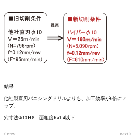
結果：
他社製直刃バニシングドリルよりも、加工効率が6倍にア
ップ。
穴寸法Ф10Ｈ8 面粗度Ra1.4以下
prev
next