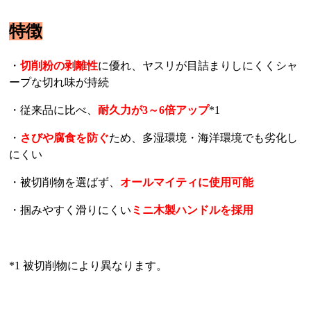
特徴
・
切削粉の剥離性
に優れ、ヤスリが目詰まりしにくくシャ
ープな切れ味が持続
・従来品に比べ、
耐久力が3～6倍アップ
*1
・
さびや腐食を防ぐ
ため、多湿環境・海洋環境でも劣化し
にくい
・被切削物を選ばず、
オールマイティに使用可能
・掴みやすく滑りにくい
ミニ木製ハンドルを採用
*1 被切削物により異なります。